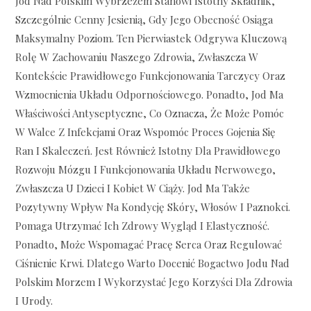
Jod Nad Polskim Wybrzeżem Stanowi Istotny Składnik,
Szczególnie Cenny Jesienią, Gdy Jego Obecność Osiąga
Maksymalny Poziom. Ten Pierwiastek Odgrywa Kluczową
Rolę W Zachowaniu Naszego Zdrowia, Zwłaszcza W
Kontekście Prawidłowego Funkcjonowania Tarczycy Oraz
Wzmocnienia Układu Odpornościowego. Ponadto, Jod Ma
Właściwości Antyseptyczne, Co Oznacza, Że Może Pomóc
W Walce Z Infekcjami Oraz Wspomóc Proces Gojenia Się
Ran I Skaleczeń. Jest Również Istotny Dla Prawidłowego
Rozwoju Mózgu I Funkcjonowania Układu Nerwowego,
Zwłaszcza U Dzieci I Kobiet W Ciąży. Jod Ma Także
Pozytywny Wpływ Na Kondycję Skóry, Włosów I Paznokci.
Pomaga Utrzymać Ich Zdrowy Wygląd I Elastyczność.
Ponadto, Może Wspomagać Pracę Serca Oraz Regulować
Ciśnienie Krwi. Dlatego Warto Docenić Bogactwo Jodu Nad
Polskim Morzem I Wykorzystać Jego Korzyści Dla Zdrowia
I Urody.