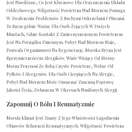
Jest Nawilżone, Co Jest Kluczowe Dla Oczyszczenia Układu
Oddechowego. Wilgotność Powietrza Nad Morzem Pomaga
W Zwalczeniu Problemów Z Suchymi Oskrzelami I Płucami.
To Szczególnie Ważne Dla Osób Żyjących W Dużych
Miastach, Gdzie Kontakt Z Zanieczyszczonym Powietrzem
Jest Na Porządku Dziennym. Pobyt Nad Morzem Staje,
Pozwala Organizmowi Na Regenerację. Morska Bryza Jest
Sprzymierzeńcem Alergików. Wiatr Wiejący Od Strony
Morza Przynosi Ze Sobą Czyste Powietrze, Wolne Od
Pyłków I Alergenów. Dla Osób Cierpiących Na Alergie,
Pobyt Nad Morzem Może Oznaczać Znaczną Poprawę
Jakości Życia, Zwłaszcza W Okresach Nasilonych Alergii.
Zapomnij O Bólu I Reumatyzmie
Morski Klimat Jest Znany Z Jego Właściwości Łagodzenia
Objawów Schorzeń Reumatycznych. Wilgotność Powietrza