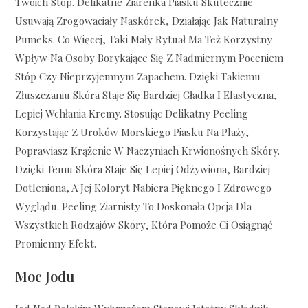
Twoich Stóp. Delikatne Ziarenka Piasku Skutecznie
Usuwają Zrogowaciały Naskórek, Działając Jak Naturalny
Pumeks. Co Więcej, Taki Mały Rytuał Ma Też Korzystny
Wpływ Na Osoby Borykające Się Z Nadmiernym Poceniem
Stóp Czy Nieprzyjemnym Zapachem. Dzięki Takiemu
Złuszczaniu Skóra Staje Się Bardziej Gładka I Elastyczna,
Lepiej Wchłania Kremy. Stosując Delikatny Peeling
Korzystając Z Uroków Morskiego Piasku Na Plaży,
Poprawiasz Krążenie W Naczyniach Krwionośnych Skóry.
Dzięki Temu Skóra Staje Się Lepiej Odżywiona, Bardziej
Dotleniona, A Jej Koloryt Nabiera Pięknego I Zdrowego
Wyglądu. Peeling Ziarnisty To Doskonała Opcja Dla
Wszystkich Rodzajów Skóry, Która Pomoże Ci Osiągnąć
Promienny Efekt.
Moc Jodu