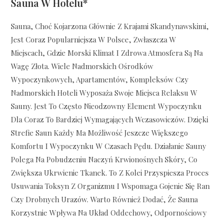
Sauna W Hotelu*
Sauna, Choć Kojarzona Głównie Z Krajami Skandynawskimi,
Jest Coraz Popularniejsza W Polsce, Zwłaszcza W
Miejscach, Gdzie Morski Klimat I Zdrowa Atmosfera Są Na
Wagę Złota. Wiele Nadmorskich Ośrodków
Wypoczynkowych, Apartamentów, Kompleksów Czy
Nadmorskich Hoteli Wyposaża Swoje Miejsca Relaksu W
Sauny. Jest To Często Nieodzowny Element Wypoczynku
Dla Coraz To Bardziej Wymagających Wczasowiczów. Dzięki
Strefie Saun Każdy Ma Możliwość Jeszcze Większego
Komfortu I Wypoczynku W Czasach Pędu. Działanie Sauny
Polega Na Pobudzeniu Naczyń Krwionośnych Skóry, Co
Zwiększa Ukrwienie Tkanek. To Z Kolei Przyspiesza Proces
Usuwania Toksyn Z Organizmu I Wspomaga Gojenie Się Ran
Czy Drobnych Urazów. Warto Również Dodać, Że Sauna
Korzystnie Wpływa Na Układ Oddechowy, Odpornościowy