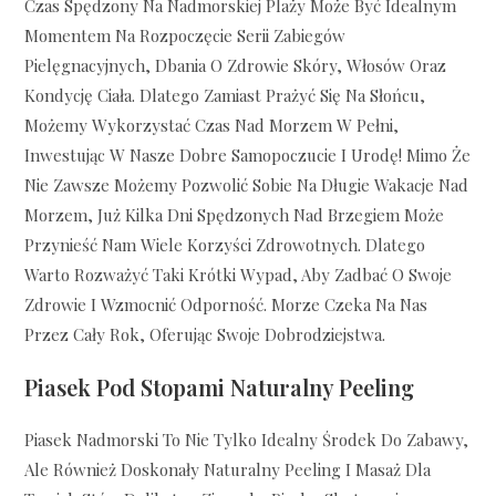
Czas Spędzony Na Nadmorskiej Plaży Może Być Idealnym
Momentem Na Rozpoczęcie Serii Zabiegów
Pielęgnacyjnych, Dbania O Zdrowie Skóry, Włosów Oraz
Kondycję Ciała. Dlatego Zamiast Prażyć Się Na Słońcu,
Możemy Wykorzystać Czas Nad Morzem W Pełni,
Inwestując W Nasze Dobre Samopoczucie I Urodę! Mimo Że
Nie Zawsze Możemy Pozwolić Sobie Na Długie Wakacje Nad
Morzem, Już Kilka Dni Spędzonych Nad Brzegiem Może
Przynieść Nam Wiele Korzyści Zdrowotnych. Dlatego
Warto Rozważyć Taki Krótki Wypad, Aby Zadbać O Swoje
Zdrowie I Wzmocnić Odporność. Morze Czeka Na Nas
Przez Cały Rok, Oferując Swoje Dobrodziejstwa.
Piasek Pod Stopami Naturalny Peeling
Piasek Nadmorski To Nie Tylko Idealny Środek Do Zabawy,
Ale Również Doskonały Naturalny Peeling I Masaż Dla