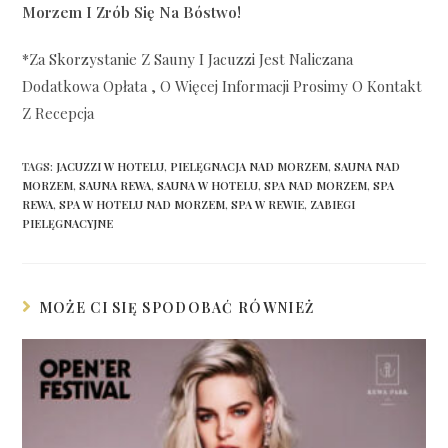
Morzem I Zrób Się Na Bóstwo!
*za Skorzystanie Z Sauny I Jacuzzi Jest Naliczana
Dodatkowa Opłata , O Więcej Informacji Prosimy O Kontakt
Z Recepcja
TAGS:
JACUZZI W HOTELU
,
PIELĘGNACJA NAD MORZEM
,
SAUNA NAD
MORZEM
,
SAUNA REWA
,
SAUNA W HOTELU
,
SPA NAD MORZEM
,
SPA
REWA
,
SPA W HOTELU NAD MORZEM
,
SPA W REWIE
,
ZABIEGI
PIELĘGNACYJNE
MOŻE CI SIĘ SPODOBAĆ RÓWNIEŻ