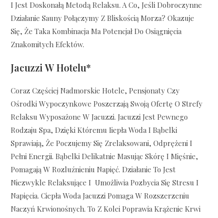
I Jest Doskonałą Metodą Relaksu. A Co, Jeśli Dobroczynne
Działanie Sauny Połączymy Z Bliskością Morza? Okazuje
Się, Że Taka Kombinacja Ma Potencjał Do Osiągnięcia
Znakomitych Efektów.
Jacuzzi W Hotelu*
Coraz Częściej Nadmorskie Hotele, Pensjonaty Czy
Ośrodki Wypoczynkowe Poszerzają Swoją Ofertę O Strefy
Relaksu Wyposażone W Jacuzzi. Jacuzzi Jest Pewnego
Rodzaju Spa, Dzięki Któremu Iiepła Woda I Bąbelki
Sprawiają, Że Poczujemy Się Zrelaksowani, Odprężeni I
Pełni Energii. Bąbelki Delikatnie Masując Skórę I Mięśnie,
Pomagają W Rozluźnieniu Napięć. Działanie To Jest
Niezwykle Relaksujące I Umożliwia Pozbycia Się Stresu I
Napięcia. Ciepła Woda Jacuzzi Pomaga W Rozszerzeniu
Naczyń Krwionośnych. To Z Kolei Poprawia Krążenie Krwi