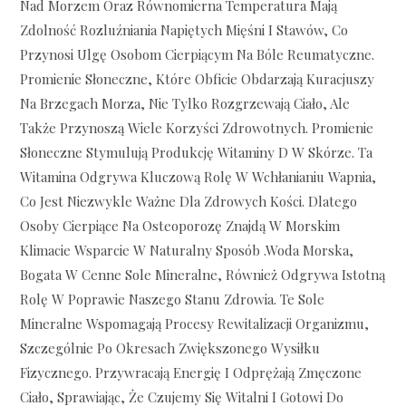
Nad Morzem Oraz Równomierna Temperatura Mają
Zdolność Rozluźniania Napiętych Mięśni I Stawów, Co
Przynosi Ulgę Osobom Cierpiącym Na Bóle Reumatyczne.
Promienie Słoneczne, Które Obficie Obdarzają Kuracjuszy
Na Brzegach Morza, Nie Tylko Rozgrzewają Ciało, Ale
Także Przynoszą Wiele Korzyści Zdrowotnych. Promienie
Słoneczne Stymulują Produkcję Witaminy D W Skórze. Ta
Witamina Odgrywa Kluczową Rolę W Wchłanianiu Wapnia,
Co Jest Niezwykle Ważne Dla Zdrowych Kości. Dlatego
Osoby Cierpiące Na Osteoporozę Znajdą W Morskim
Klimacie Wsparcie W Naturalny Sposób .Woda Morska,
Bogata W Cenne Sole Mineralne, Również Odgrywa Istotną
Rolę W Poprawie Naszego Stanu Zdrowia. Te Sole
Mineralne Wspomagają Procesy Rewitalizacji Organizmu,
Szczególnie Po Okresach Zwiększonego Wysiłku
Fizycznego. Przywracają Energię I Odprężają Zmęczone
Ciało, Sprawiając, Że Czujemy Się Witalni I Gotowi Do