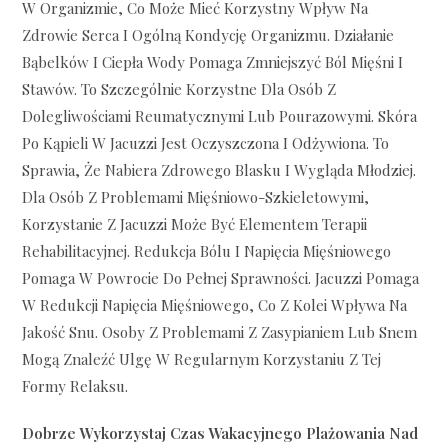
W Organizmie, Co Może Mieć Korzystny Wpływ Na
Zdrowie Serca I Ogólną Kondycję Organizmu. Działanie
Bąbelków I Ciepła Wody Pomaga Zmniejszyć Ból Mięśni I
Stawów. To Szczególnie Korzystne Dla Osób Z
Dolegliwościami Reumatycznymi Lub Pourazowymi. Skóra
Po Kąpieli W Jacuzzi Jest Oczyszczona I Odżywiona. To
Sprawia, Że Nabiera Zdrowego Blasku I Wygląda Młodziej.
Dla Osób Z Problemami Mięśniowo-Szkieletowymi,
Korzystanie Z Jacuzzi Może Być Elementem Terapii
Rehabilitacyjnej. Redukcja Bólu I Napięcia Mięśniowego
Pomaga W Powrocie Do Pełnej Sprawności. Jacuzzi Pomaga
W Redukcji Napięcia Mięśniowego, Co Z Kolei Wpływa Na
Jakość Snu. Osoby Z Problemami Z Zasypianiem Lub Snem
Mogą Znaleźć Ulgę W Regularnym Korzystaniu Z Tej
Formy Relaksu.
Dobrze Wykorzystaj Czas Wakacyjnego Plażowania Nad