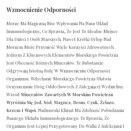
Wzmocnienie Odporności
Morze Ma Magiczną Moc Wpływania Na Nasz Układ
Immunologiczny, Co Sprawia, Że Jest To Idealne Miejsce
Dla Dzieci I Osób Starszych. Nawet Krótki Urlop Nad
Morzem Może Przynieść Wiele Korzyści Zdrowotnych.
Jednym Z Kluczowych Elementów Morskiego Powietrza
Jest Obecność Różnych Minerałów. Te Substancje
Odgrywają Istotną Rolę W Wzmocnieniu Odporności
Organizmu. Wdychanie Morskiego Powietrza Ułatwia
Oczyszczanie Dróg Oddechowych Z Zalegającej Wydzieliny.
Wśród
Minerałów Zawartych W Morskim Powietrzu
Wyróżnia Się Jod, Sód, Magnez, Brom, Cynk, Żelazo,
Krzem I Wapń
. Nadmorski Klimat Ma Zdolność Pobudzania
Naszego Układu Immunologicznego. To Sprawia, Że
Organizm Jest Lepiej Przygotowany Do Walki Z Infekcjami I